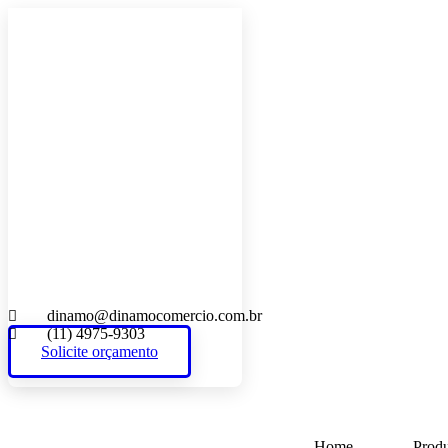
Skip
to
content
dinamo@dinamocomercio.com.br
(11) 4975-9303
Solicite orçamento
Home
Produ